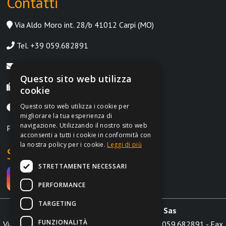
Contatti
Via Aldo Moro int. 28/b 41012 Carpi (MO)
Tel. +39 059.682891
info@irontrust.it
Questo sito web utilizza
Fax +39 059.8397669
cookie
Questo sito web utilizza i cookie per
Lunedì-Venerdì, 9:00-12:30 | 14:30-18:30
migliorare la tua esperienza di
navigazione. Utilizzando il nostro sito web
P.IVA IT02962690364
acconsenti a tutti i cookie in conformità con
la nostra policy per i cookie.
Leggi di più
Social
STRETTAMENTE NECESSARI
PERFORMANCE
TARGETING
Irontrust s.a.s. di Marchi L. & C. Sas
FUNZIONALITÀ
Via Aldo Moro int. 28/b 41012 Carpi (MO) - Tel.
059.682891
- Fax