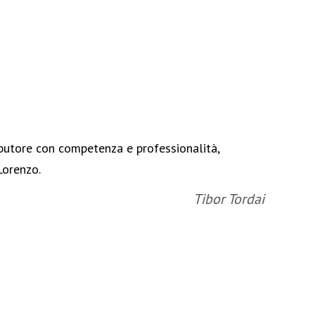
ibutore con competenza e professionalità,
Iron
Lorenzo.
rapp
Rey
Tibor Tordai