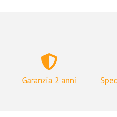
MARIN BIKES
CERVELO
LOCOMOTIVE CYCLES
PANARACER
WOHO
JUIN TECH
SOMA TIRES
Garanzia 2 anni
Sped
SPINERGY
3T
DONNELLY