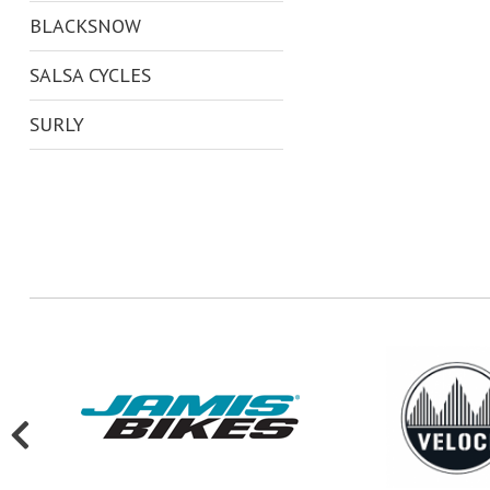
BLACKSNOW
SALSA CYCLES
SURLY
KHS
SE BIKES
BROTHER CYCLES
VOODOO-CYCLES
MONTAGUE
SARACEN
GT BICYCLES