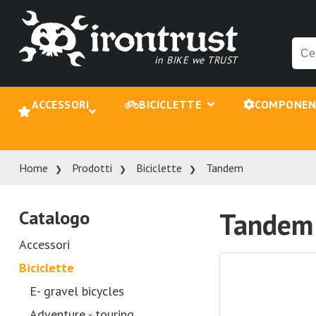
in BIKE we TRUST
ACCESSORI
BICICLETTE
COMPONE
Home
Prodotti
Biciclette
Tandem
Catalogo
Tandem
Accessori
Biciclette
E- gravel bicycles
Adventure - touring