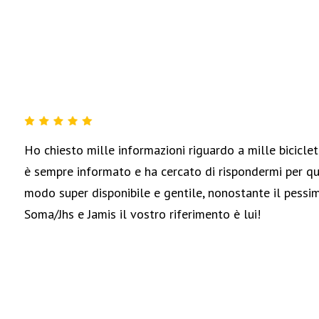
FREE AGENT
RIDGEBACK
ADVENTURE MADISON
CYCLOTECH
OKO
Ho chiesto mille informazioni riguardo a mille biciclett
è sempre informato e ha cercato di rispondermi per q
ELECTRA
modo super disponibile e gentile, nonostante il pessim
VENTANA
Soma/Jhs e Jamis il vostro riferimento è lui!
DT SWISS
TANGE SEIKI
RST