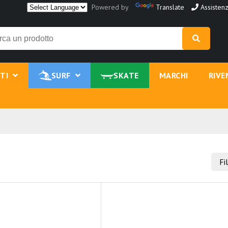
Powered by
Translate
Assistenz
NTI
SURF
SKATE
MARCHI
RIVE
Fi