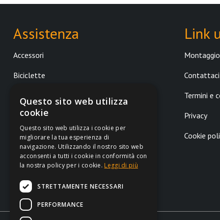
VEE TIRE CO.
Assistenza
Link u
KASAI
Accessori
Montaggio 
IRONTRUST
Biciclette
Contattaci
DHD SURFBOARD
Componenti
Termini e c
Questo sito web utilizza
SPECIALIZED
cookie
Surf
Privacy
MERIDA
Questo sito web utilizza i cookie per
Skate
Cookie pol
migliorare la tua esperienza di
CANNONDALE
navigazione. Utilizzando il nostro sito web
acconsenti a tutti i cookie in conformità con
la nostra policy per i cookie.
Leggi di più
FELT
STRETTAMENTE NECESSARI
STORCK
PERFORMANCE
WTB