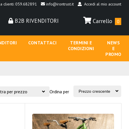
a clienti: 059.682891
info@irontrust.it
Accedi al mio account
B2B RIVENDITORI
Carrello
0
NDITORI
CONTATTACI
TERMINI E
NEWS
CONDIZIONI
E
PROMO
ltra per prezzo
Ordina per