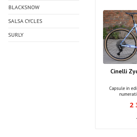
BLACKSNOW
SALSA CYCLES
SURLY
KHS
SE BIKES
Cinelli Z
BROTHER CYCLES
Capsule in edi
VOODOO-CYCLES
numerati
MONTAGUE
2 
SARACEN
GT BICYCLES