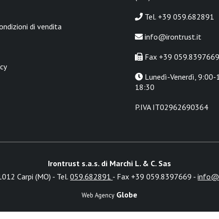
Tel. +39 059.682891
ondizioni di vendita
info@irontrust.it
Fax +39 059.839766
icy
Lunedì-Venerdì, 9:00-1
18:30
P.IVA IT02962690364
Irontrust s.a.s. di Marchi L. & C. Sas
1012 Carpi (MO) - Tel.
059.682891
- Fax +39 059.8397669 -
info@i
Globe
Web Agency