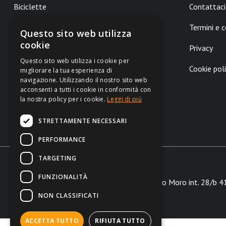
Biciclette
Contattaci
ELITE
Componenti
Termini e c
Questo sito web utilizza
KONA
cookie
Surf
Privacy
ORBEA
Questo sito web utilizza i cookie per
Skate
Cookie pol
migliorare la tua esperienza di
navigazione. Utilizzando il nostro sito web
BLIZ
acconsenti a tutti i cookie in conformità con
la nostra policy per i cookie.
Leggi di più
STRETTAMENTE NECESSARI
PERFORMANCE
TARGETING
FUNZIONALITÀ
Via Aldo Moro int. 28/b 4
NON CLASSIFICATI
ACCETTA TUTTO
RIFIUTA TUTTO