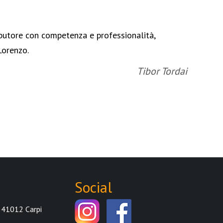
ibutore con competenza e professionalità,
Iron
Lorenzo.
rapp
Rey
Tibor Tordai
Social
 41012 Carpi