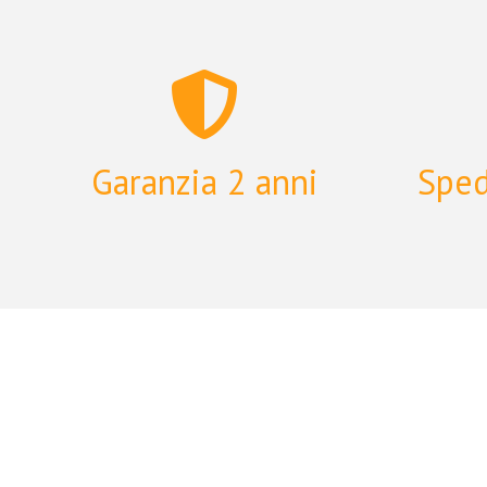
FREE AGENT
RIDGEBACK
ADVENTURE MADISON
Garanzia 2 anni
Sped
CYCLOTECH
OKO
ELECTRA
VENTANA
DT SWISS
TANGE SEIKI
RST