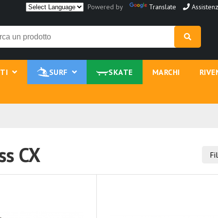
Powered by
Translate
Assistenz
NTI
SURF
SKATE
MARCHI
RIVE
ss CX
Fi