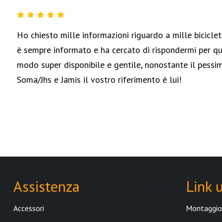
VEE TIRE CO.
Ho chiesto mille informazioni riguardo a mille biciclett
KASAI
è sempre informato e ha cercato di rispondermi per q
IRONTRUST
modo super disponibile e gentile, nonostante il pessim
Soma/Jhs e Jamis il vostro riferimento è lui!
DHD SURFBOARD
SPECIALIZED
MERIDA
CANNONDALE
FELT
Assistenza
Link u
STORCK
Accessori
Montaggio 
WTB