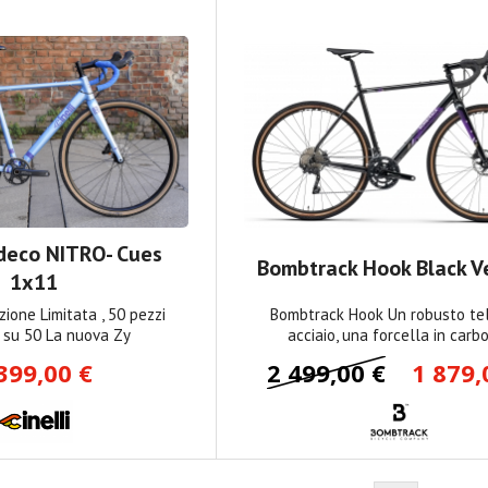
ydeco NITRO- Cues
Bombtrack Hook Black V
1x11
zione Limitata , 50 pezzi
Bombtrack Hook Un robusto tel
 su 50 La nuova Zy
acciaio, una forcella in carb
399,00 €
2 499,00 €
1 879,