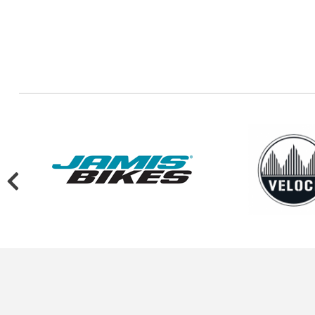
MARIN BIKES
CERVELO
LOCOMOTIVE CYCLES
PANARACER
WOHO
JUIN TECH
SOMA TIRES
SPINERGY
3T
DONNELLY