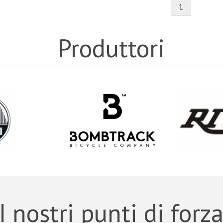
1
Produttori
I nostri punti di forz