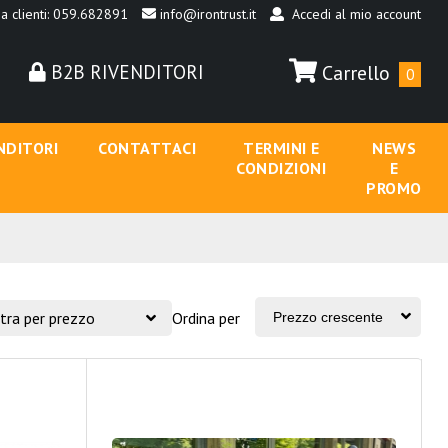
a clienti: 059.682891
info@irontrust.it
Accedi al mio account
B2B RIVENDITORI
Carrello
0
NDITORI
CONTATTACI
TERMINI E
NEWS
CONDIZIONI
E
PROMO
ltra per prezzo
Ordina per