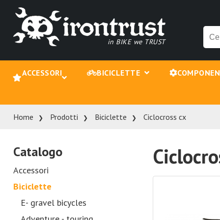
in BIKE we TRUST
ACCESSORI
BICICLETTE
COMPONE
Home
Prodotti
Biciclette
Ciclocross cx
Catalogo
Ciclocro
Accessori
Biciclette
E- gravel bicycles
Adventure - touring