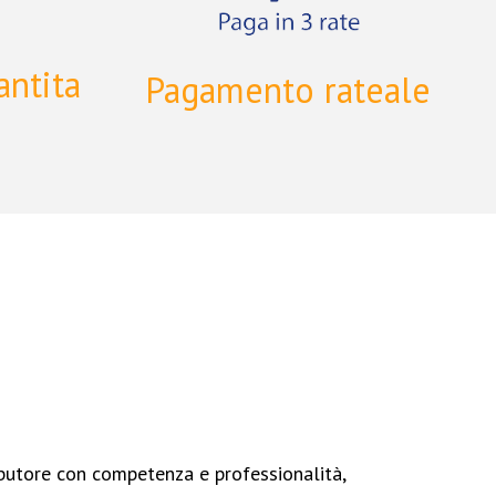
antita
Pagamento rateale
ibutore con competenza e professionalità,
Iron