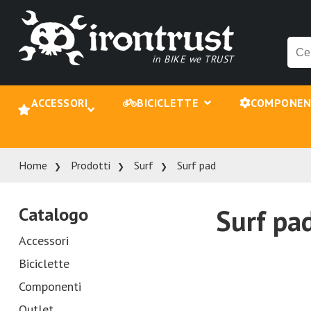
in BIKE we TRUST
ACCESSORI
BICICLETTE
COMPONE
Home
Prodotti
Surf
Surf pad
Catalogo
Surf pa
Accessori
Biciclette
Componenti
Outlet