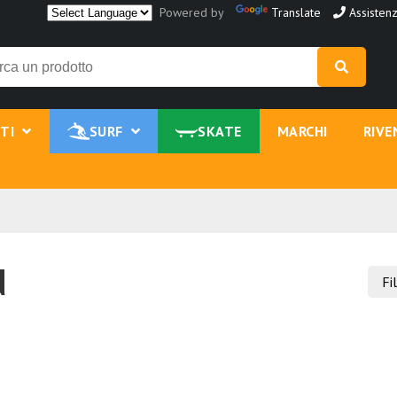
Powered by
Translate
Assistenz
NTI
SURF
SKATE
MARCHI
RIVE
d
Fi