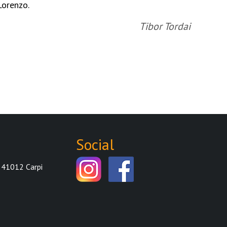
Lorenzo.
rapp
Rey
Tibor Tordai
Social
 41012 Carpi