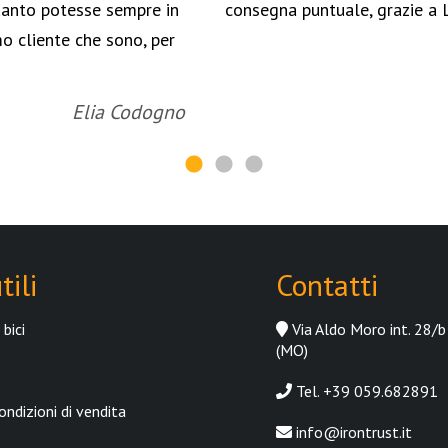
uanto potesse sempre in
consegna puntuale, grazie a 
o cliente che sono, per
Elia Codogno
tili
Contatti
bici
Via Aldo Moro int. 28/b
(MO)
Tel. +39 059.682891
ondizioni di vendita
info@irontrust.it