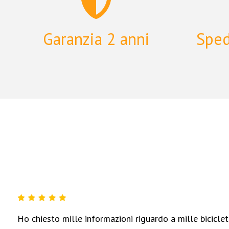
JUIN TECH
SOMA TIRES
Garanzia 2 anni
Sped
SPINERGY
3T
DONNELLY
FREE AGENT
RIDGEBACK
ADVENTURE MADISON
CYCLOTECH
OKO
Ho chiesto mille informazioni riguardo a mille biciclett