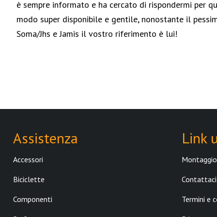
è sempre informato e ha cercato di rispondermi per q
ELECTRA
modo super disponibile e gentile, nonostante il pessim
VENTANA
Soma/Jhs e Jamis il vostro riferimento è lui!
DT SWISS
TANGE SEIKI
RST
VEE TIRE CO.
Assistenza
Link u
KASAI
Accessori
Montaggio 
IRONTRUST
Biciclette
Contattaci
DHD SURFBOARD
Componenti
Termini e c
SPECIALIZED