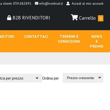
a clienti: 059.682891
info@irontrust.it
Accedi al mio account
B2B RIVENDITORI
Carrello
0
NDITORI
CONTATTACI
TERMINI E
NEWS
CONDIZIONI
E
PROMO
ltra per prezzo
Ordina per