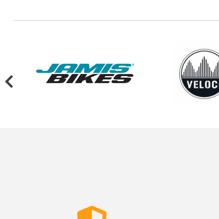
BROTHER CYCLES
VOODOO-CYCLES
MONTAGUE
SARACEN
GT BICYCLES
MARIN BIKES
CERVELO
LOCOMOTIVE CYCLES
PANARACER
WOHO