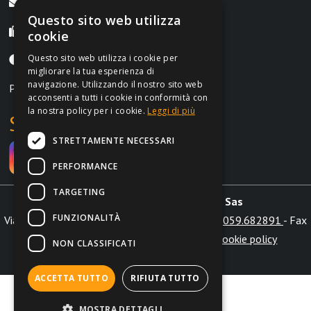
info@irontrust.it
Questo sito web utilizza
Fax +39 059.8397669
cookie
Questo sito web utilizza i cookie per
Lunedì-Venerdì, 9:00-12:30 | 14:30-18:30
migliorare la tua esperienza di
navigazione. Utilizzando il nostro sito web
P.IVA IT02962690364
acconsenti a tutti i cookie in conformità con
la nostra policy per i cookie.
Leggi di più
Social
STRETTAMENTE NECESSARI
PERFORMANCE
TARGETING
Irontrust s.a.s. di Marchi L. & C. Sas
FUNZIONALITÀ
Via Aldo Moro int. 28/b 41012 Carpi (MO) - Tel.
059.682891
- Fax
+39 059.8397669 -
info@irontrust.it
|
Cookie policy
NON CLASSIFICATI
Globe
Web Agency
ACCETTA TUTTO
RIFIUTA TUTTO
MOSTRA DETTAGLI