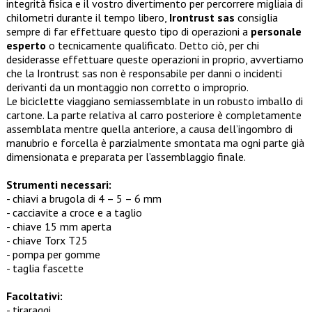
integrità fisica e il vostro divertimento per percorrere migliaia di
chilometri durante il tempo libero,
Irontrust sas
consiglia
sempre di far effettuare questo tipo di operazioni a
personale
esperto
o tecnicamente qualificato. Detto ciò, per chi
desiderasse effettuare queste operazioni in proprio, avvertiamo
che la Irontrust sas non è responsabile per danni o incidenti
derivanti da un montaggio non corretto o improprio.
Le biciclette viaggiano semiassemblate in un robusto imballo di
cartone. La parte relativa al carro posteriore è completamente
assemblata mentre quella anteriore, a causa dell’ingombro di
manubrio e forcella è parzialmente smontata ma ogni parte già
dimensionata e preparata per l’assemblaggio finale.
Strumenti necessari:
- chiavi a brugola di 4 – 5 – 6 mm
- cacciavite a croce e a taglio
- chiave 15 mm aperta
- chiave Torx T25
- pompa per gomme
- taglia fascette
Facoltativi:
- tiraraggi