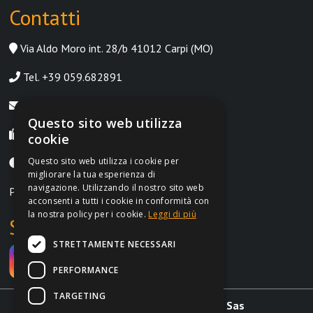
Contatti
Via Aldo Moro int. 28/b 41012 Carpi (MO)
Tel. +39 059.682891
info@irontrust.it
Questo sito web utilizza
Fax +39 059.8397669
cookie
Questo sito web utilizza i cookie per
Lunedì-Venerdì, 9:00-12:30 | 14:30-18:30
migliorare la tua esperienza di
navigazione. Utilizzando il nostro sito web
P.IVA IT02962690364
acconsenti a tutti i cookie in conformità con
la nostra policy per i cookie.
Leggi di più
Social
STRETTAMENTE NECESSARI
PERFORMANCE
TARGETING
Irontrust s.a.s. di Marchi L. & C. Sas