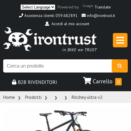
Powered by
Translate
Assistenza clienti: 059.682891
info@irontrust.it
Accedi al mio account
in BIKE we TRUST
Carrello
B2B RIVENDITORI
0
Home
Prodotti
Ritchey ultra v2