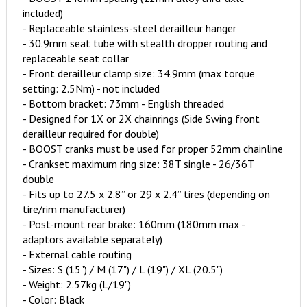
included)
- Replaceable stainless-steel derailleur hanger
- 30.9mm seat tube with stealth dropper routing and
replaceable seat collar
- Front derailleur clamp size: 34.9mm (max torque
setting: 2.5Nm) - not included
- Bottom bracket: 73mm - English threaded
- Designed for 1X or 2X chainrings (Side Swing front
derailleur required for double)
- BOOST cranks must be used for proper 52mm chainline
- Crankset maximum ring size: 38T single - 26/36T
double
- Fits up to 27.5 x 2.8” or 29 x 2.4” tires (depending on
tire/rim manufacturer)
- Post-mount rear brake: 160mm (180mm max -
adaptors available separately)
- External cable routing
- Sizes: S (15") / M (17") / L (19") / XL (20.5")
- Weight: 2.57kg (L/19")
- Color: Black