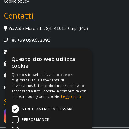
Cookie policy
Contatti
Via Aldo Moro int. 28/b 41012 Carpi (MO)
Tel. +39 059.682891
info@irontrust.it
Questo sito web utilizza
Fax +39 059.8397669
cookie
Questo sito web utilizza i cookie per
Lunedì-Venerdì, 9:00-12:30 | 14:30-18:30
migliorare la tua esperienza di
navigazione. Utilizzando il nostro sito web
P.IVA IT02962690364
acconsenti a tutti i cookie in conformità con
la nostra policy per i cookie.
Leggi di più
Social
STRETTAMENTE NECESSARI
PERFORMANCE