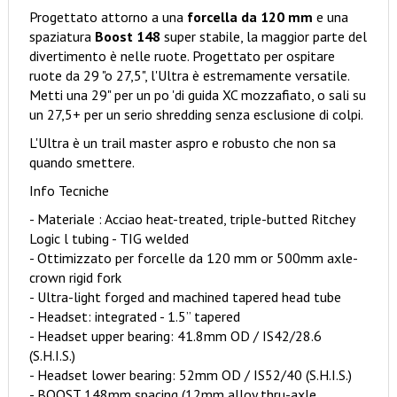
Progettato attorno a una
forcella da 120 mm
e una
spaziatura
Boost 148
super stabile, la maggior parte del
divertimento è nelle ruote. Progettato per ospitare
ruote da 29 "o 27,5", l'Ultra è estremamente versatile.
Metti una 29" per un po 'di guida XC mozzafiato, o sali su
un 27,5+ per un serio shredding senza esclusione di colpi.
L'Ultra è un trail master aspro e robusto che non sa
quando smettere.
Info Tecniche
- Materiale : Acciao heat-treated, triple-butted Ritchey
Logic l tubing - TIG welded
- Ottimizzato per forcelle da 120 mm or 500mm axle-
crown rigid fork
- Ultra-light forged and machined tapered head tube
- Headset: integrated - 1.5” tapered
- Headset upper bearing: 41.8mm OD / IS42/28.6
(S.H.I.S.)
- Headset lower bearing: 52mm OD / IS52/40 (S.H.I.S.)
- BOOST 148mm spacing (12mm alloy thru-axle