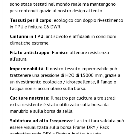
sono state testati nel mondo reale ma mantengono
pesi contenuti grazie al nostro design attento.
Tessuti per il corpo:
ecologico con doppio rivestimento
in TPU e finitura C6 DWR.
Cinturini in TPU:
antiscivolo e affidabili in condizioni
climatiche estreme.
Filato antistrappo
: Fornisce ulteriore resistenza
all'usura.
Impermeabilità:
Il nostro tessuto impermeabile può
trattenere una pressione di H2O di 15000 mm, grazie a
un rivestimento ecologico / idrorepellente, il fango o
l'acqua non si accumulano sulla borsa.
Cuciture nastrate:
Il nastro per cucitura a tre strati
extra resistente è stato utilizzato sulla borsa da
manubrio e sulla borsa da sella.
Saldatura ad alta frequenza
: La struttura saldata può
essere visualizzata sulla borsa Frame DRY / Pack
aggiuntivo serie DRY e Drybag, inoltre è stata