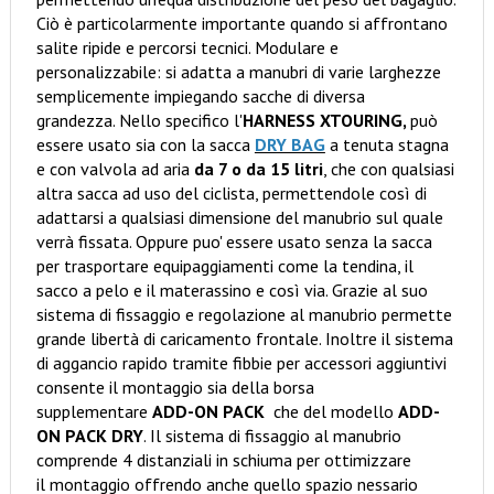
Ciò è particolarmente importante quando si affrontano
salite ripide e percorsi tecnici. Modulare e
personalizzabile: si adatta a manubri di varie larghezze
semplicemente impiegando sacche di diversa
grandezza. Nello specifico l'
HARNESS XTOURING,
può
essere usato sia con la sacca
DRY BAG
a tenuta stagna
e con valvola ad aria
da 7 o da 15 litri
, che con qualsiasi
altra sacca ad uso del ciclista, permettendole così di
adattarsi a qualsiasi dimensione del manubrio sul quale
verrà fissata. Oppure puo' essere usato senza la sacca
per trasportare equipaggiamenti come la tendina, il
sacco a pelo e il materassino e così via. Grazie al suo
sistema di fissaggio e regolazione al manubrio permette
grande libertà di caricamento frontale. Inoltre il sistema
di aggancio rapido tramite fibbie per accessori aggiuntivi
consente il montaggio sia della borsa
supplementare
ADD-ON PACK
che del modello
ADD-
ON PACK DRY
. Il sistema di fissaggio al manubrio
comprende 4 distanziali in schiuma per ottimizzare
il montaggio offrendo anche quello spazio nessario