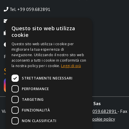
Tel. +39 059.682891
info@irontrust.it
Questo sito web utilizza
Fax +39 059.8397669
cookie
Questo sito web utilizza i cookie per
Lunedì-Venerdì, 9:00-12:30 | 14:30-18:30
migliorare la tua esperienza di
navigazione. Utilizzando il nostro sito web
P.IVA IT02962690364
acconsenti a tutti i cookie in conformità con
la nostra policy per i cookie.
Leggi di più
Social
STRETTAMENTE NECESSARI
PERFORMANCE
TARGETING
Irontrust s.a.s. di Marchi L. & C. Sas
FUNZIONALITÀ
Via Aldo Moro int. 28/b 41012 Carpi (MO) - Tel.
059.682891
- Fax
+39 059.8397669 -
info@irontrust.it
|
Cookie policy
NON CLASSIFICATI