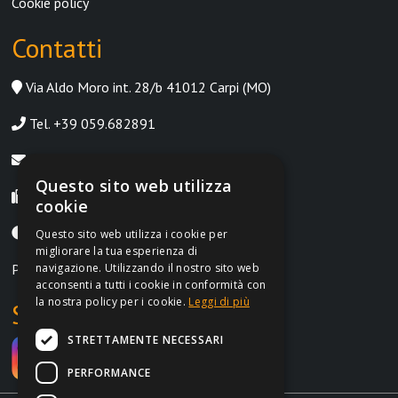
Cookie policy
Contatti
Via Aldo Moro int. 28/b 41012 Carpi (MO)
Tel. +39 059.682891
info@irontrust.it
Questo sito web utilizza
Fax +39 059.8397669
cookie
Lunedì-Venerdì, 9:00-12:30 | 14:30-18:30
Questo sito web utilizza i cookie per
migliorare la tua esperienza di
navigazione. Utilizzando il nostro sito web
P.IVA IT02962690364
acconsenti a tutti i cookie in conformità con
la nostra policy per i cookie.
Leggi di più
Social
STRETTAMENTE NECESSARI
PERFORMANCE