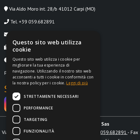
Via Aldo Moro int. 28/b 41012 Carpi (MO)
Tel. +39 059.682891
info@irontrust.it
Questo sito web utilizza
Fax +39 059.8397669
cookie
Questo sito web utilizza i cookie per
Lunedì-Venerdì, 9:00-12:30 | 14:30-18:30
migliorare la tua esperienza di
navigazione. Utilizzando il nostro sito web
P.IVA IT02962690364
acconsenti a tutti i cookie in conformità con
la nostra policy per i cookie.
Leggi di più
Social
STRETTAMENTE NECESSARI
PERFORMANCE
TARGETING
Irontrust s.a.s. di Marchi L. & C. Sas
FUNZIONALITÀ
Via Aldo Moro int. 28/b 41012 Carpi (MO) - Tel.
059.682891
- Fax