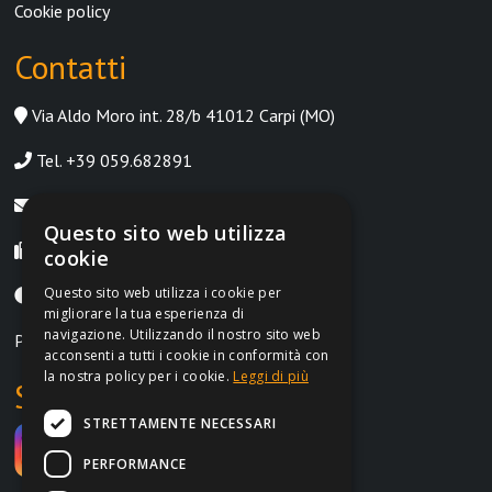
Cookie policy
Contatti
Via Aldo Moro int. 28/b 41012 Carpi (MO)
Tel. +39 059.682891
info@irontrust.it
Questo sito web utilizza
Fax +39 059.8397669
cookie
Questo sito web utilizza i cookie per
Lunedì-Venerdì, 9:00-12:30 | 14:30-18:30
migliorare la tua esperienza di
navigazione. Utilizzando il nostro sito web
P.IVA IT02962690364
acconsenti a tutti i cookie in conformità con
la nostra policy per i cookie.
Leggi di più
Social
STRETTAMENTE NECESSARI
PERFORMANCE