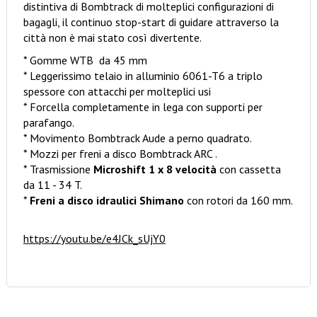
distintiva di Bombtrack di molteplici configurazioni di
bagagli, il continuo stop-start di guidare attraverso la
città non è mai stato così divertente.
* Gomme WTB da 45 mm
* Leggerissimo telaio in alluminio 6061-T6 a triplo
spessore con attacchi per molteplici usi
* Forcella completamente in lega con supporti per
parafango.
* Movimento Bombtrack Aude a perno quadrato.
* Mozzi per freni a disco Bombtrack ARC .
* Trasmissione
Microshift 1 x 8 velocità
con cassetta
da 11 - 34 T.
*
Freni a disco idraulici Shimano
con rotori da 160 mm.
https://youtu.be/e4JCk_sUjY0