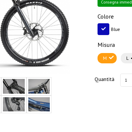
Consegna immedi
Colore
Blue
Misura
M
L
Quantità