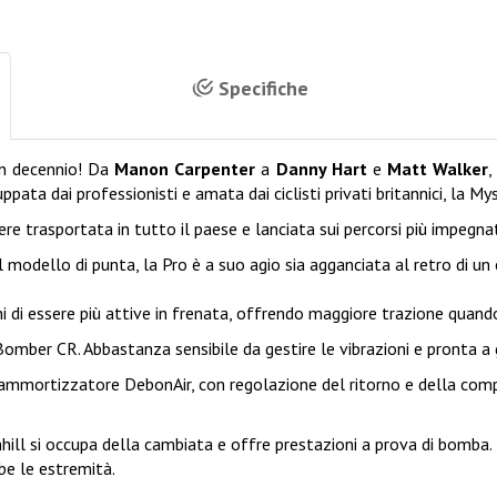
Specifiche
un decennio! Da
Manon Carpenter
a
Danny Hart
e
Matt Walker
,
ppata dai professionisti e amata dai ciclisti privati ​​britannici, la 
re trasportata in tutto il paese e lanciata sui percorsi più impegnat
 modello di punta, la Pro è a suo agio sia agganciata al retro di un c
 di essere più attive in frenata, offrendo maggiore trazione quando
 Bomber CR. Abbastanza sensibile da gestire le vibrazioni e pronta a g
ammortizzatore DebonAir, con regolazione del ritorno e della compr
nhill si occupa della cambiata e offre prestazioni a prova di bomba.
e le estremità.