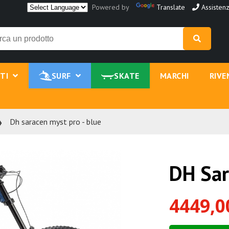
Powered by
Translate
Assistenz
NTI
SURF
SKATE
MARCHI
RIVE
Dh saracen myst pro - blue
DH Sar
4449,0