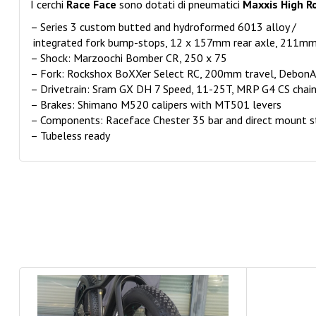
I cerchi
Race Face
sono dotati di pneumatici
Maxxis High Ro
– Series 3 custom butted and hydroformed 6013 alloy /
integrated fork bump-stops, 12 x 157mm rear axle, 211mm
– Shock: Marzoochi Bomber CR, 250 x 75
– Fork: Rockshox BoXXer Select RC, 200mm travel, DebonAi
– Drivetrain: Sram GX DH 7 Speed, 11-25T, MRP G4 CS chain
– Brakes: Shimano M520 calipers with MT501 levers
– Components: Raceface Chester 35 bar and direct mount s
– Tubeless ready