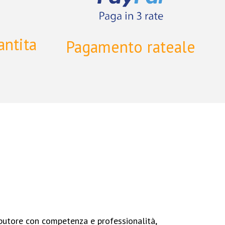
antita
Pagamento rateale
ibutore con competenza e professionalità,
Iron