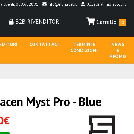
a clienti: 059.682891
info@irontrust.it
Accedi al mio account
B2B RIVENDITORI
Carrello
0
NDITORI
CONTATTACI
TERMINI E
NEWS
CONDIZIONI
E
PROMO
acen Myst Pro - Blue
0€