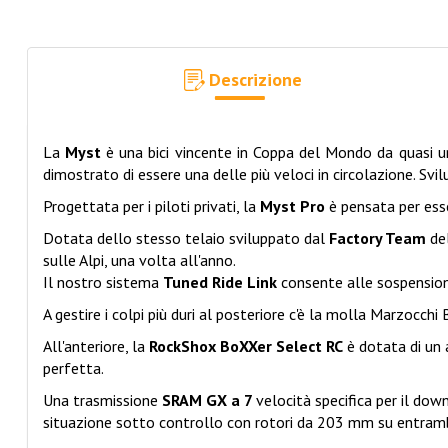
Descrizione
La
Myst
è una bici vincente in Coppa del Mondo da quasi 
dimostrato di essere una delle più veloci in circolazione. Svilu
Progettata per i piloti privati, la
Myst Pro
è pensata per esse
Dotata dello stesso telaio sviluppato dal
Factory Team
del
sulle Alpi, una volta all'anno.
Il nostro sistema
Tuned Ride Link
consente alle sospensioni
A gestire i colpi più duri al posteriore c'è la molla Marzocchi
All'anteriore, la
RockShox BoXXer Select RC
è dotata di un 
perfetta.
Una trasmissione
SRAM GX a 7
velocità specifica per il dow
situazione sotto controllo con rotori da 203 mm su entramb