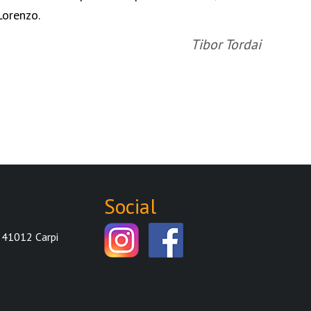
Lorenzo.
rapp
Rey
Tibor Tordai
Social
 41012 Carpi