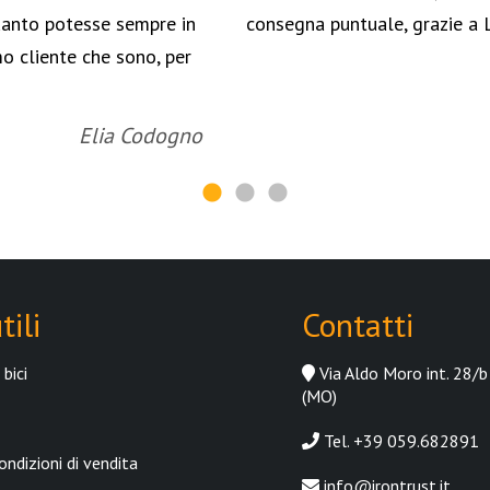
uanto potesse sempre in
consegna puntuale, grazie a 
o cliente che sono, per
Elia Codogno
tili
Contatti
bici
Via Aldo Moro int. 28/b
(MO)
Tel. +39 059.682891
ondizioni di vendita
info@irontrust.it