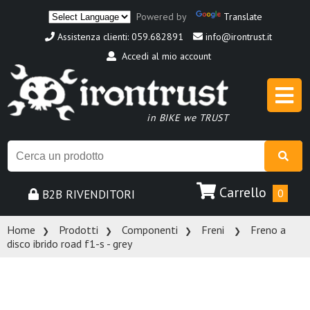
Powered by
Translate
Assistenza clienti: 059.682891
info@irontrust.it
Accedi al mio account
in BIKE we TRUST
Carrello
B2B RIVENDITORI
0
Home
Prodotti
Componenti
Freni
Freno a
disco ibrido road f1-s - grey