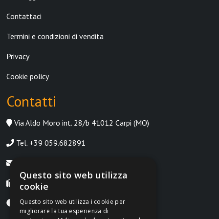
Contattaci
Termini e condizioni di vendita
Privacy
Cookie policy
Contatti
Via Aldo Moro int. 28/b 41012 Carpi (MO)
Tel. +39 059.682891
info@irontrust.it
Questo sito web utilizza
Fax +39 059.8397669
cookie
Questo sito web utilizza i cookie per
Lunedì-Venerdì, 9:00-12:30 | 14:30-18:30
migliorare la tua esperienza di