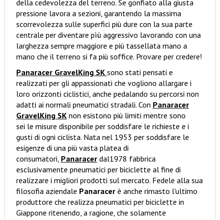
della cedevolezza del terreno. Se gonfiato alla giusta
pressione lavora a sezioni, garantendo la massima
scorrevolezza sulle superfici più dure con la sua parte
centrale per diventare pìù aggressivo lavorando con una
larghezza sempre maggiore e più tassellata mano a
mano che il terreno si fa più soffice. Provare per credere!
Panaracer GravelKing SK
sono stati pensati e
realizzati per gli appassionati che vogliono allargare i
loro orizzonti ciclistici, anche pedalando su percorsi non
adatti ai normali pneumatici stradali. Con
Panaracer
GravelKing SK
non esistono più limiti mentre sono
sei le misure disponibile per soddisfare le richieste e i
gusti di ogni ciclista. Nata nel 1953 per soddisfare le
esigenze di una più vasta platea di
consumatori,
Panaracer
dal1978 fabbrica
esclusivamente pneumatici per biciclette al fine di
realizzare i migliori prodotti sul mercato. Fedele alla sua
filosofia aziendale
Panaracer
è anche rimasto l'ultimo
produttore che realizza pneumatici per biciclette in
Giappone ritenendo, a ragione, che solamente