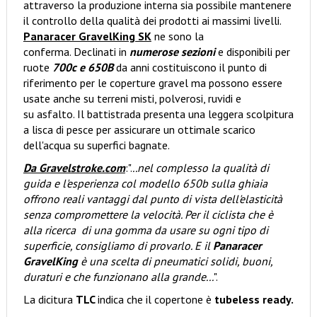
attraverso la produzione interna sia possibile mantenere
il controllo della qualità dei prodotti ai massimi livelli.
Panaracer GravelKing SK
ne sono la
conferma. Declinati in
numerose sezioni
e disponibili per
ruote
700c e 650B
da anni costituiscono il punto di
riferimento per le coperture gravel ma possono essere
usate anche su terreni misti, polverosi, ruvidi e
su asfalto. Il battistrada presenta una leggera scolpitura
a lisca di pesce per assicurare un ottimale scarico
dell'acqua su superfici bagnate.
Da Gravelstroke.com
:".
..nel complesso la qualità di
guida e l'esperienza col modello 650b sulla ghiaia
offrono reali vantaggi dal punto di vista dell'elasticità
senza compromettere la velocità. Per il ciclista che è
alla ricerca di una gomma da usare su ogni tipo di
superficie, consigliamo di provarlo. E il
Panaracer
GravelKing
è una scelta di pneumatici solidi, buoni,
duraturi e che funzionano alla grande...
".
La dicitura
TLC
indica che il copertone è
tubeless ready.