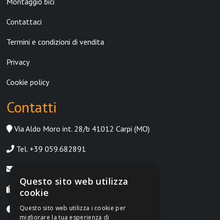
Montaggio bici
Contattaci
Termini e condizioni di vendita
Privacy
Cookie policy
Contatti
Via Aldo Moro int. 28/b 41012 Carpi (MO)
Tel. +39 059.682891
info@irontrust.it
Questo sito web utilizza
Fax +39 059.8397669
cookie
Questo sito web utilizza i cookie per
Lunedì-Venerdì, 9:00-12:30 | 14:30-18:30
migliorare la tua esperienza di