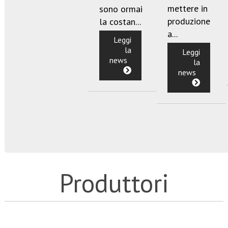
mettere in
sono ormai
produzione
la costan...
a...
Leggi
la
Leggi
news
la
news
Produttori