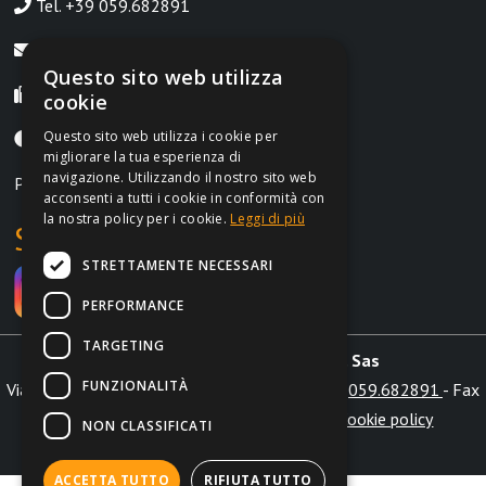
Tel. +39 059.682891
info@irontrust.it
Questo sito web utilizza
Fax +39 059.8397669
cookie
Questo sito web utilizza i cookie per
Lunedì-Venerdì, 9:00-12:30 | 14:30-18:30
migliorare la tua esperienza di
navigazione. Utilizzando il nostro sito web
P.IVA IT02962690364
acconsenti a tutti i cookie in conformità con
la nostra policy per i cookie.
Leggi di più
Social
STRETTAMENTE NECESSARI
PERFORMANCE
TARGETING
Irontrust s.a.s. di Marchi L. & C. Sas
FUNZIONALITÀ
Via Aldo Moro int. 28/b 41012 Carpi (MO) - Tel.
059.682891
- Fax
+39 059.8397669 -
info@irontrust.it
|
Cookie policy
NON CLASSIFICATI
Globe
Web Agency
ACCETTA TUTTO
RIFIUTA TUTTO