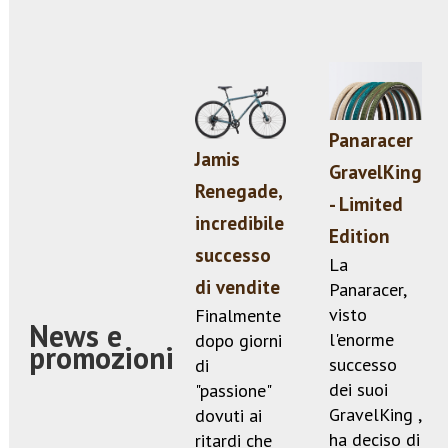
Panaracer
Jamis
GravelKing
Renegade,
- Limited
incredibile
Edition
successo
La
di vendite
Panaracer,
visto
Finalmente
News e
l'enorme
dopo giorni
promozioni
successo
di
dei suoi
"passione"
GravelKing ,
dovuti ai
ha deciso di
ritardi che