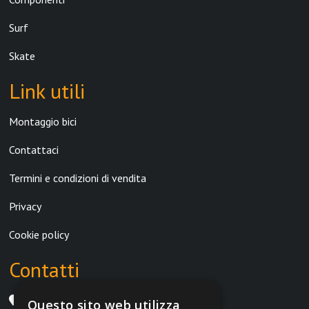
Surf
Skate
Link utili
Montaggio bici
Contattaci
Termini e condizioni di vendita
Privacy
Cookie policy
Contatti
Via Aldo Moro int. 28/b 41012 Carpi (MO)
Questo sito web utilizza