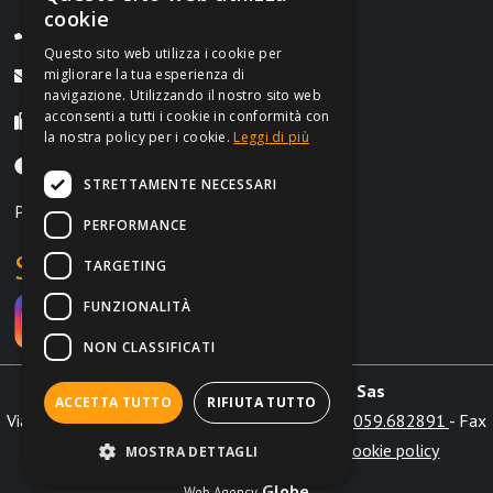
cookie
Tel. +39 059.682891
Questo sito web utilizza i cookie per
migliorare la tua esperienza di
info@irontrust.it
navigazione. Utilizzando il nostro sito web
acconsenti a tutti i cookie in conformità con
Fax +39 059.8397669
la nostra policy per i cookie.
Leggi di più
Lunedì-Venerdì, 9:00-12:30 | 14:30-18:30
STRETTAMENTE NECESSARI
P.IVA IT02962690364
PERFORMANCE
Social
TARGETING
FUNZIONALITÀ
NON CLASSIFICATI
Irontrust s.a.s. di Marchi L. & C. Sas
ACCETTA TUTTO
RIFIUTA TUTTO
Via Aldo Moro int. 28/b 41012 Carpi (MO) - Tel.
059.682891
- Fax
+39 059.8397669 -
info@irontrust.it
|
Cookie policy
MOSTRA DETTAGLI
Globe
Web Agency