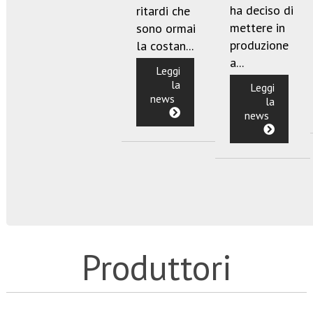
ha deciso di
ritardi che
mettere in
sono ormai
produzione
la costan...
a...
Leggi
la
Leggi
news
la
news
Produttori